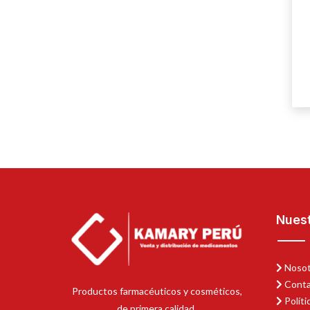
Nues
Nosot
Conta
Productos farmacéuticos y cosméticos,
Políti
de primera calidad.