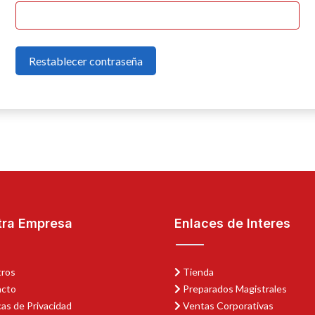
Restablecer contraseña
tra Empresa
Enlaces de Interes
ros
Tienda
cto
Preparados Magistrales
cas de Privacidad
Ventas Corporativas