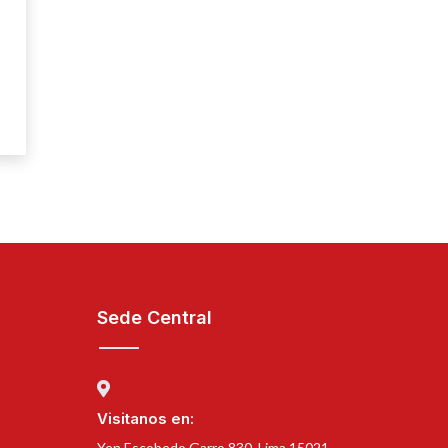
Sede Central
Visitanos en:
Yen Escobedo Garro 830, Lima 15021