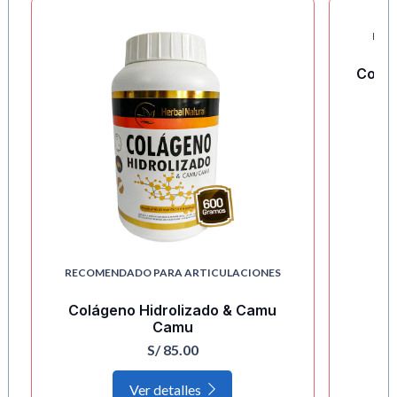
REC
Colam
RECOMENDADO PARA ARTICULACIONES
Colágeno Hidrolizado & Camu
Camu
S/
85.00
Ver detalles