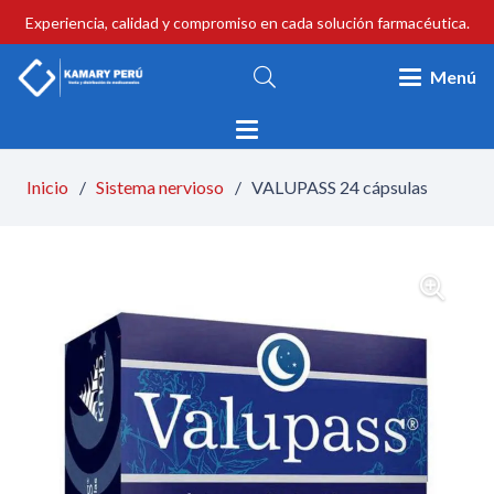
Experiencia, calidad y compromiso en cada solución farmacéutica.
Menú
Inicio
/
Sistema nervioso
/
VALUPASS 24 cápsulas