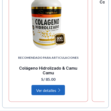
Colam
RECOMENDADO PARA ARTICULACIONES
Colágeno Hidrolizado & Camu
Camu
S/
85.00
Ver detalles